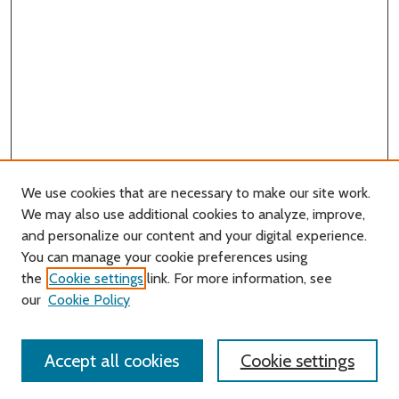
We use cookies that are necessary to make our site work.
We may also use additional cookies to analyze, improve,
and personalize our content and your digital experience.
You can manage your cookie preferences using
Search
the
Cookie settings
link. For more information, see
our
Cookie Policy
Enter search terms:
Accept all cookies
Cookie settings
Select context to search: