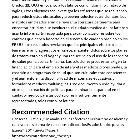
Unidos (BE.UU.) en cuanto a los latinos con un dominio limitado de
ingles, Otros objetivos son investigar los esfuerzos que se realizaban
para reducir estos obstaculos y proponer soluciones adicionales. Los
metodos empleados eran de revisar la literatura pertinente para
encontrar estudios que involucran el cuidado medico de los latinos y
usar la informaci6n recopilada para sacar conclusiones sobre los
cambios que deben hacerse en el sistema de cuidado medico en los
EE.UU. Los resultados revelaron que los principales efectos de las
barreras eran diagn6sticos erroneos, malentendidos sobre los planes
de tratamiento en el hogar y una reducci6n en el uso de los servicios
de salud por la poblaci6n latina. Las soluciones propuestas exigen la
financiaci6n para el empleo de interpretes medicos profesionales, la
creaci6n de programas de salud que son culturalmente conscientes
y el aumento en la disponibilidad de materiales educativos y
formularios medicos multilingiies. Este documento puede ayudar a
otros en la creaci6n de politicas para eliminar la disparidad en el
cuidado medico para las poblaciones insuficientemente
representadas, tales como los latinos.
Recommended Citation
Dansereau, Katie A., "Un analisis de los efectos de las barreras de idioma y
cultura en el sistema de cuidado medico de los Estados Unidos para los
latinos" (2011).
Senior Theses
. 1.
https://docs.rwu.edu/senior_theses/1