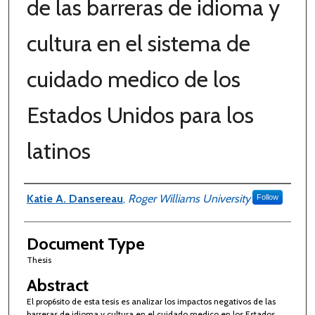
de las barreras de idioma y
cultura en el sistema de
cuidado medico de los
Estados Unidos para los
latinos
Authors
Katie A. Dansereau
,
Roger Williams University
Follow
Document Type
Thesis
Abstract
El prop6sito de esta tesis es analizar los impactos negativos de las
barreras de idioma y cultura en el cuidado medico en los Estados